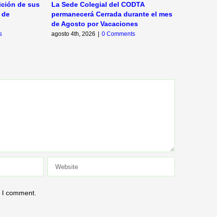
ición de sus
La Sede Colegial del CODTA
Resolució
 de
permanecerá Cerrada durante el mes
de Gobie
de Agosto por Vacaciones
agosto 4th,
s
agosto 4th, 2026
|
0 Comments
e I comment.