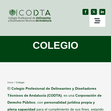
Skip
to
content
Toggl
Naviga
Inicio
COLEGIO
Colegio
Profesión
Inicio
Colegio
Servicios
El
Colegio Profesional de Delineantes y Diseñadores
Técnicos de Andalucía (CODTA)
, es
una
Corporación de
Ventanilla Única
Derecho Público
, con
personalidad jurídica propia y
plena capacidad
para el cumplimiento de sus fines, estando