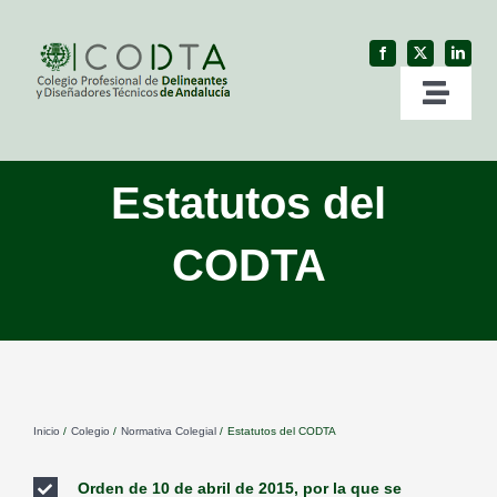
Skip
to
content
Toggl
Naviga
Inicio
Estatutos del
Colegio
CODTA
Profesión
Servicios
Inicio
Colegio
Normativa Colegial
Estatutos del CODTA
Ventanilla Única
Orden de 10 de abril de 2015, por la que se