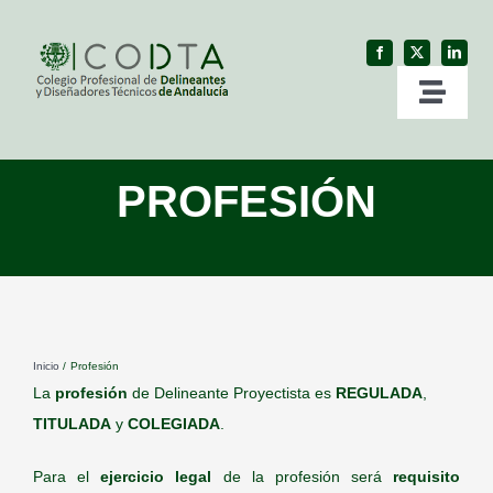
Skip
to
content
Toggl
Naviga
Inicio
PROFESIÓN
Colegio
Profesión
Inicio
Profesión
Servicios
La
profesión
de Delineante Proyectista es
REGULADA
,
TITULADA
y
COLEGIADA
.
Ventanilla Única
Para el
ejercicio legal
de la profesión será
requisito