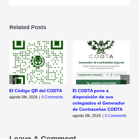
Related Posts
El Código QR del CODTA
El CODTA pone a
L
disposición de sus
C
agosto 6th, 2026
|
0 Comments
colegiados el Generador
C
de Contraseñas CODTA
A
agosto 5th, 2026
|
0 Comments
a
Leave A Comment